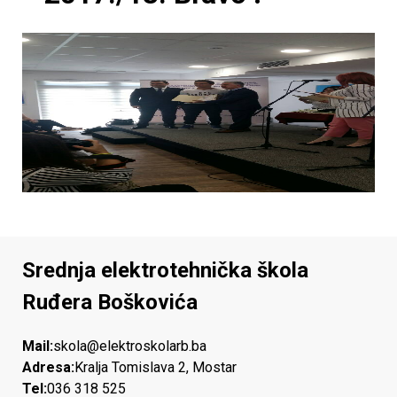
n
i
č
k
a
š
Srednja elektrotehnička škola
k
Ruđera Boškovića
o
Mail:
skola@elektroskolarb.ba
l
Adresa:
Kralja Tomislava 2, Mostar
Tel:
036 318 525