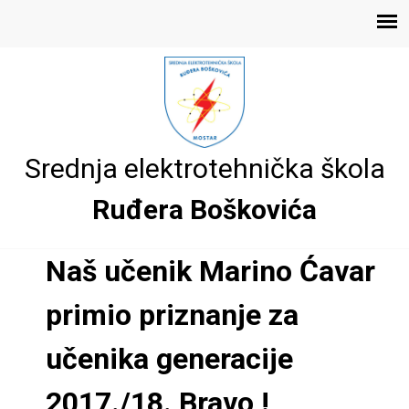
Skoči
E
na
Main
glavni
l
menu
sadržaj
e
Srednja elektrotehnička škola
k
Ruđera Boškovića
r
o
Naš učenik Marino Ćavar
t
primio priznanje za
e
učenika generacije
h
2017./18. Bravo !