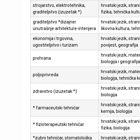
strojarstvo, elektrotehnika,
hrvatski jezik, stran
graditeljstvo (izuzetak *)
fizika, tehnička kult
graditeljstvo *dizajner
hrvatski jezik, stran
unutrašnje arhitekture-interijera
likovna kultura, teh
ekonomija i trgovina,
hrvatski jezik, stran
ugostiteljstvo i turizam
povijest, geografija
hrvatski jezik, matem
prehrana
biologija i geografija
hrvatski jezik, mate
poljoprivreda
biologija, tehnička k
hrvatski jezik, strani
zdravstvo (izuzetak *)
biologija
hrvatski jezik, stran
* farmaceutski tehničar
kemija, biologija
hrvatski jezik, stran
* fizioterapeutski tehničar
fizika, biologija
*zubni tehničar, stomatološka
hrvatski jezik, strani