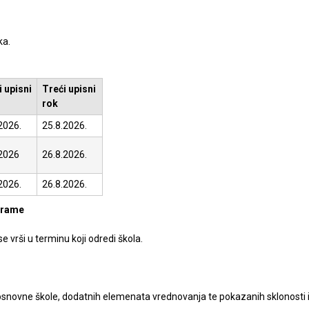
ka.
 upisni
Treći upisni
rok
2026.
25.8.2026.
.2026
26.8.2026.
2026.
26.8.2026.
ograme
 vrši u terminu koji odredi škola.
 osnovne škole, dodatnih elemenata vrednovanja te pokazanih sklonosti 