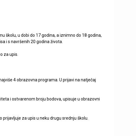
e
t
r
a
ovnu školu, u dobi do 17 godina, a iznimno do 18 godina,
g
a i s navršenih 20 godina života.
e
vo za upis.
 najviše 4 obrazovna programa. U prijavi na natječaj
ioriteta i ostvarenom broju bodova, upisuje u obrazovni
prijavljuje za upis u neku drugu srednju školu.