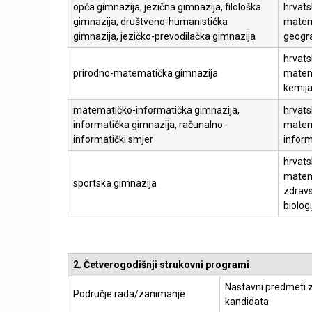
opća gimnazija, jezična gimnazija, filološka
hrvatsk
gimnazija, društveno-humanistička
matema
gimnazija, jezičko-prevodilačka gimnazija
geogra
hrvatsk
prirodno-matematička gimnazija
matema
kemij
matematičko-informatička gimnazija,
hrvatsk
informatička gimnazija, računalno-
matema
informatički smjer
inform
hrvatsk
matema
sportska gimnazija
zdravs
biologi
2. Četverogodišnji strukovni programi
Nastavni predmeti z
Područje rada/zanimanje
kandidata