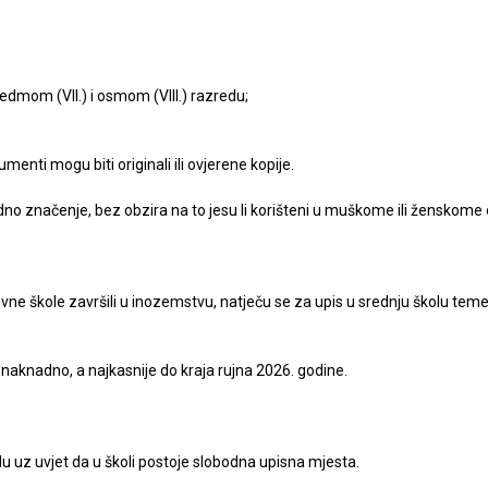
edmom (VII.) i osmom (VIII.) razredu;
umenti mogu biti originali ili ovjerene kopije.
 rodno značenje, bez obzira na to jesu li korišteni u muškome ili ženskome
ovne škole završili u inozemstvu, natječu se za upis u srednju školu temel
i naknadno, a najkasnije do kraja rujna 2026. godine.
lu uz uvjet da u školi postoje slobodna upisna mjesta.