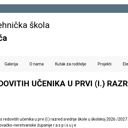
Skoči
na
ehnička škola
glavni
sadržaj
ća
Galerija
O nama
Kutak za roditelje
Projekti
El
REDOVITIH UČENIKA U PRVI (I.) RA
s redovitih učenika u prvi (I.) razred srednje škole u školskoj 2026./2027
ovačko-neretvanske županije r a s p i s u j e