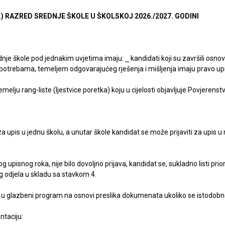
 (I.) RAZRED SREDNJE ŠKOLE U ŠKOLSKOJ 2026./2027. GODINI
rednje škole pod jednakim uvjetima imaju: ⎯ kandidati koji su završili osn
potrebama, temeljem odgovarajućeg rješenja i mišljenja imaju pravo upis
melju rang-liste (ljestvice poretka) koju u cijelosti objavljuje Povjerenst
 upis u jednu školu, a unutar škole kandidat se može prijaviti za upis u
g upisnog roka, nije bilo dovoljno prijava, kandidat se, sukladno listi pr
 odjela u skladu sa stavkom 4.
is u glazbeni program na osnovi preslika dokumenata ukoliko se istodobno 
ntaciju: