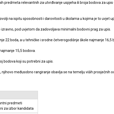
nih predmeta relevantnih za utvrđivanje uspjeha ili broja bodova za upi
volji na ispitu sposobnosti i darovitosti u školama u kojima je to uvjet up
e izravno, pod uvjetom da zadovoljava minimalni bodovni prag za upis.
anje 22 boda, a u tehničke i srodne četverogodišnje škole najmanje 16,5 
s najmanje 15,5 bodova.
j bodova koji su potrebni za upis.
ova, njihovo međusobno rangiranje obavlja se na temelju viših prosječnih
ntni predmeti
ni za izbor kandidata