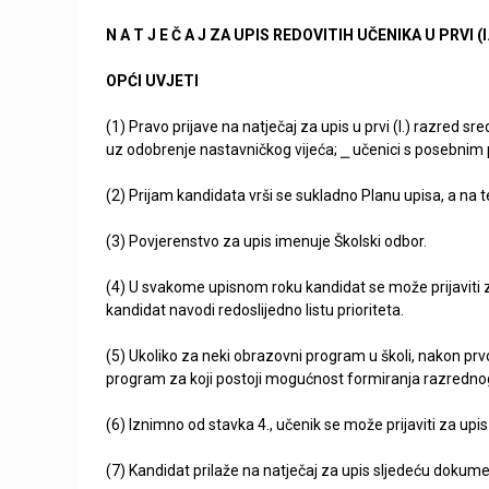
n
N A T J E Č A J ZA UPIS REDOVITIH UČENIKA U PRVI
i
OPĆI UVJETI
č
(1) Pravo prijave na natječaj za upis u prvi (I.) razred s
k
uz odobrenje nastavničkog vijeća; ⎯ učenici s posebnim 
a
(2) Prijam kandidata vrši se sukladno Planu upisa, a na te
š
(3) Povjerenstvo za upis imenuje Školski odbor.
k
(4) U svakome upisnom roku kandidat se može prijaviti za
kandidat navodi redoslijedno listu prioriteta.
o
(5) Ukoliko za neki obrazovni program u školi, nakon prvo
l
program za koji postoji mogućnost formiranja razrednog
a
(6) Iznimno od stavka 4., učenik se može prijaviti za up
R
(7) Kandidat prilaže na natječaj za upis sljedeću dokume