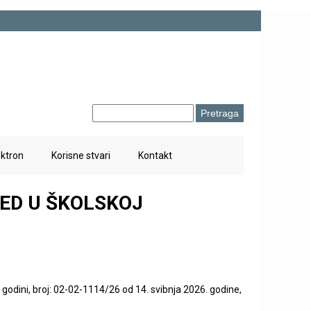
P
O
r
e
b
t
ektron
Korisne stvari
Kontakt
r
r
a
a
ZRED U ŠKOLSKOJ
g
z
a
a
c
p
. godini, broj: 02-02-1114/26 od 14. svibnja 2026. godine,
r