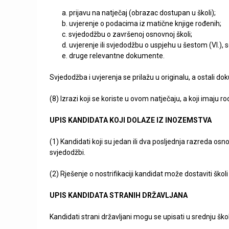
u
a. prijavu na natječaj (obrazac dostupan u školi);
b. uvjerenje o podacima iz matične knjige rođenih;
đ
c. svjedodžbu o završenoj osnovnoj školi;
d. uvjerenje ili svjedodžbu o uspjehu u šestom (VI.), s
e
e. druge relevantne dokumente.
r
Svjedodžba i uvjerenja se prilažu u originalu, a ostali dok
a
(8) Izrazi koji se koriste u ovom natječaju, a koji imaju
B
UPIS KANDIDATA KOJI DOLAZE IZ INOZEMSTVA
o
(1) Kandidati koji su jedan ili dva posljednja razreda osn
svjedodžbi.
š
(2) Rješenje o nostrifikaciji kandidat može dostaviti škol
k
UPIS KANDIDATA STRANIH DRŽAVLJANA
o
Kandidati strani državljani mogu se upisati u srednju ško