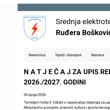
E
Srednja elektrot
l
Ruđera Boškovi
e
k
M
Naslovnica
Vijesti i obavijesti
Nastava
a
r
i
n
N A T J E Č A J ZA UPIS 
o
m
e
2026./2027. GODINI
t
n
e
u
06.lipnja/2026
h
Temeljem točke II. Odluke o raspisivanju natječaja za upi
Ministarstvo prosvjete, znanosti, kulture i športa Herceg