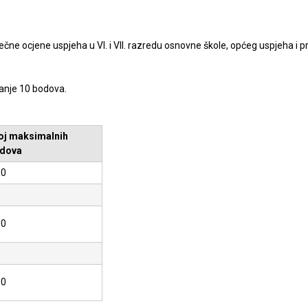
ječne ocjene uspjeha u VI. i VII. razredu osnovne škole, općeg uspjeha 
manje 10 bodova.
oj maksimalnih
dova
00
00
00