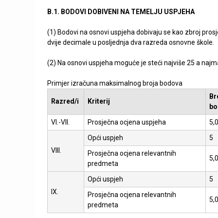
B.1. BODOVI DOBIVENI NA TEMELJU USPJEHA
(1) Bodovi na osnovi uspjeha dobivaju se kao zbroj pros
dvije decimale u posljednja dva razreda osnovne škole.
(2) Na osnovi uspjeha moguće je steći najviše 25 a naj
Primjer izračuna maksimalnog broja bodova
Br
Razred/i
Kriterij
bo
VI.-VII.
Prosječna ocjena uspjeha
5,
Opći uspjeh
5
VIII.
Prosječna ocjena relevantnih
5,
predmeta
Opći uspjeh
5
IX.
Prosječna ocjena relevantnih
5,
predmeta