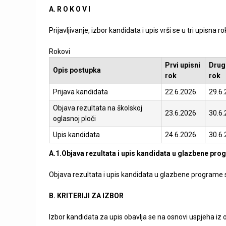
v
A. R O K O V I
i
Prijavljivanje, izbor kandidata i upis vrši se u tri upisna ro
ć
Rokovi
a
Prvi upisni
Drugi
Opis postupka
rok
rok
Prijava kandidata
22.6.2026.
29.6.
Objava rezultata na školskoj
23.6.2026
30.6
oglasnoj ploči
Upis kandidata
24.6.2026.
30.6.
A.1.Objava rezultata i upis kandidata u glazbene pr
Objava rezultata i upis kandidata u glazbene programe se
B. KRITERIJI ZA IZBOR
Izbor kandidata za upis obavlja se na osnovi uspjeha iz