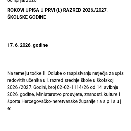
06.lipnja/2026
n
ROKOVI UPISA U PRVI (I.) RAZRED 2026./2027.
ŠKOLSKE GODINE
i
č
17. 6. 2026. godine
k
a
Na temelju točke II. Odluke o raspisivanju natječja za upis
š
redovitih učenika u I. razred srednje škole u školskoj
2026./2027. Godini, broj 02-02-1114/26 od 14. svibnja
k
2026. godine, Ministarstvo prosvjete, znanosti, kulture i
športa Hercegovačko-neretvanske županije r a s p i s u j
o
e:
l