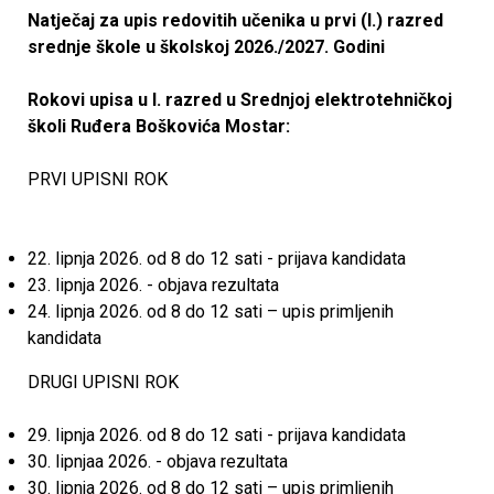
a
Natječaj za upis redovitih učenika u prvi (I.) razred
srednje škole u školskoj 2026./2027. Godini
R
Rokovi upisa u I. razred u Srednjoj elektrotehničkoj
u
školi Ruđera Boškovića Mostar:
đ
PRVI UPISNI ROK
e
22. lipnja 2026. od 8 do 12 sati - prijava kandidata
r
23. lipnja 2026. - objava rezultata
24. lipnja 2026. od 8 do 12 sati – upis primljenih
a
kandidata
B
DRUGI UPISNI ROK
o
29. lipnja 2026. od 8 do 12 sati - prijava kandidata
30. lipnjaa 2026. - objava rezultata
š
30. lipnja 2026. od 8 do 12 sati – upis primljenih