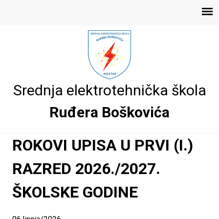
Skoči
E
na
Main
glavni
l
menu
sadržaj
e
Srednja elektrotehnička škola
k
Ruđera Boškovića
r
o
ROKOVI UPISA U PRVI (I.)
t
RAZRED 2026./2027.
e
ŠKOLSKE GODINE
h