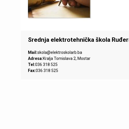
n
i
č
k
Srednja elektrotehnička škola Ruđe
a
Mail:
skola@elektroskolarb.ba
Adresa:
Kralja Tomislava 2, Mostar
š
Tel:
036 318 525
Fax:
036 318 525
k
o
l
a
R