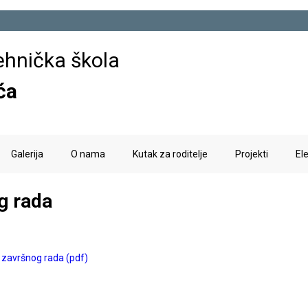
Skoči
na
ehnička škola
glavni
sadržaj
ća
Galerija
O nama
Kutak za roditelje
Projekti
El
g rada
 završnog rada (pdf)