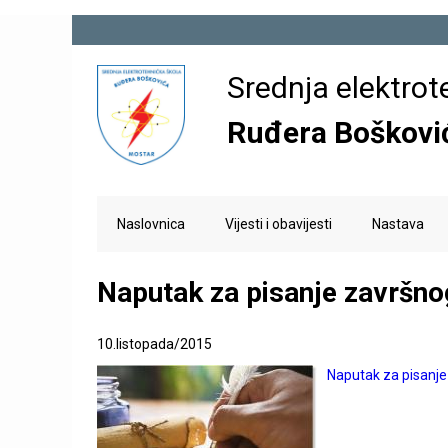
E
Srednja elektrot
l
Ruđera Boškovi
e
k
M
Naslovnica
Vijesti i obavijesti
Nastava
a
r
i
n
Naputak za pisanje završno
o
m
e
t
10.listopada/2015
n
e
u
Naputak za pisanje
h