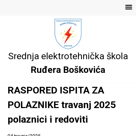
Skoči
E
na
Main
glavni
l
menu
sadržaj
e
Srednja elektrotehnička škola
k
Ruđera Boškovića
r
o
RASPORED ISPITA ZA
t
POLAZNIKE travanj 2025
e
polaznici i redoviti
h