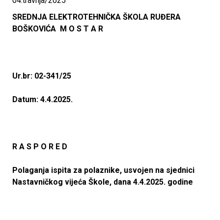
04.travnja/2025
n
SREDNJA ELEKTROTEHNIČKA ŠKOLA RUĐERA
BOŠKOVIĆA M O S T A R
i
č
Ur.br: 02-341/25
k
Datum: 4.4.2025.
a
š
R A S P O R E D
k
Polaganja ispita za polaznike, usvojen na sjednici
o
Nastavničkog vijeća Škole, dana 4.4.2025. godine
l