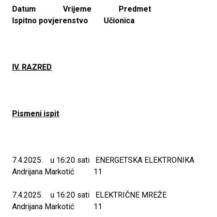
a
Datum Vrijeme Predmet
Ispitno povjerenstvo Učionica
R
u
IV. RAZRED
đ
e
Pismeni ispit
r
a
7.4.2025. u 16:20 sati ENERGETSKA ELEKTRONIKA
B
Andrijana Markotić 11
o
7.4.2025. u 16:20 sati ELEKTRIČNE MREŽE
Andrijana Markotić 11
š