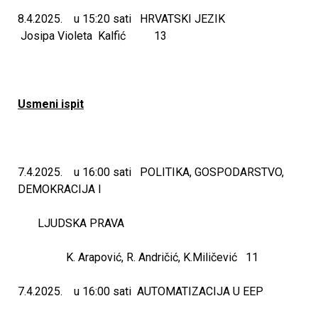
8.4.2025. u 15:20 sati HRVATSKI JEZIK
k
Josipa Violeta Kalfić 13
o
v
Usmeni ispit
i
ć
7.4.2025. u 16:00 sati POLITIKA, GOSPODARSTVO,
DEMOKRACIJA I
a
LJUDSKA PRAVA
K. Arapović, R. Andričić, K.Miličević 11
7.4.2025. u 16:00 sati AUTOMATIZACIJA U EEP