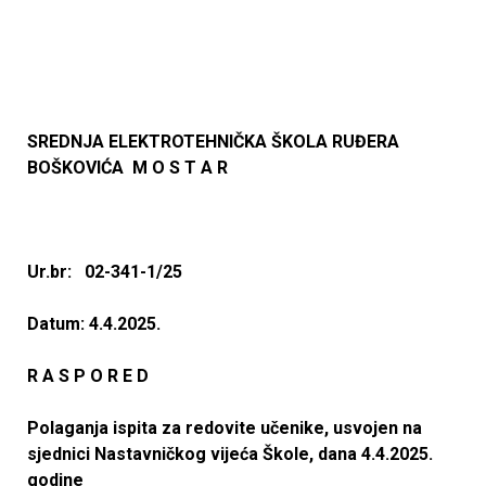
SREDNJA ELEKTROTEHNIČKA ŠKOLA RUĐERA
BOŠKOVIĆA M O S T A R
Ur.br: 02-341-1/25
Datum: 4.4.2025.
R A S P O R E D
Polaganja ispita za redovite učenike, usvojen na
sjednici Nastavničkog vijeća Škole, dana 4.4.2025.
godine