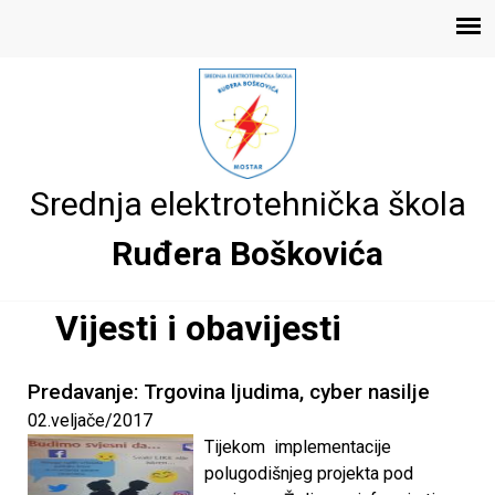
Skoči
E
na
Main
glavni
l
menu
sadržaj
e
Srednja elektrotehnička škola
k
Ruđera Boškovića
r
o
Vijesti i obavijesti
t
Predavanje: Trgovina ljudima, cyber nasilje
e
S
02.veljače/2017
Tijekom implementacije
t
h
polugodišnjeg projekta pod