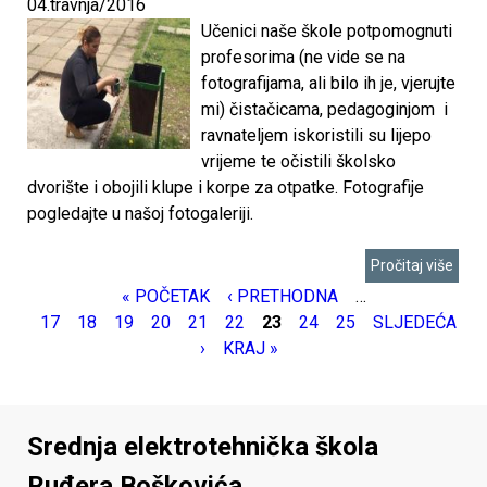
04.travnja/2016
Učenici naše škole potpomognuti
profesorima (ne vide se na
fotografijama, ali bilo ih je, vjerujte
mi) čistačicama, pedagoginjom i
ravnateljem iskoristili su lijepo
vrijeme te očistili školsko
dvorište i obojili klupe i korpe za otpatke. Fotografije
pogledajte u našoj fotogaleriji.
Pročitaj više
« POČETAK
‹ PRETHODNA
…
17
18
19
20
21
22
23
24
25
SLJEDEĆA
›
KRAJ »
Srednja elektrotehnička škola
Ruđera Boškovića