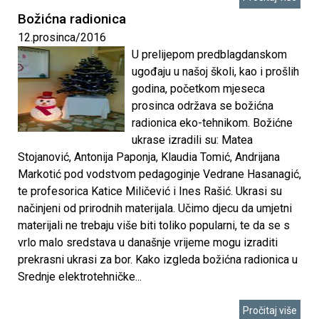
a
Božićna radionica
R
12.prosinca/2016
U prelijepom predblagdanskom
u
ugođaju u našoj školi, kao i prošlih
godina, početkom mjeseca
đ
prosinca održava se božićna
radionica eko-tehnikom. Božićne
e
ukrase izradili su: Matea
Stojanović, Antonija Paponja, Klaudia Tomić, Andrijana
r
Markotić pod vodstvom pedagoginje Vedrane Hasanagić,
te profesorica Katice Miličević i Ines Rašić. Ukrasi su
a
načinjeni od prirodnih materijala. Učimo djecu da umjetni
materijali ne trebaju više biti toliko popularni, te da se s
B
vrlo malo sredstava u današnje vrijeme mogu izraditi
prekrasni ukrasi za bor. Kako izgleda božićna radionica u
o
Srednje elektrotehničke...
š
Pročitaj više