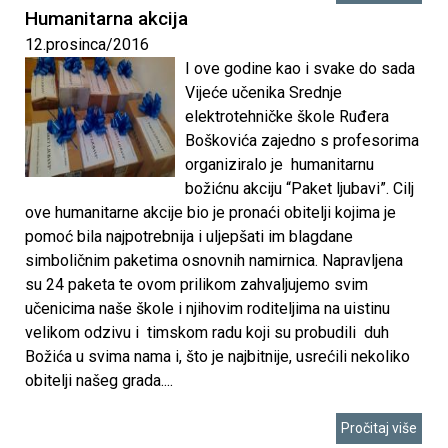
Humanitarna akcija
k
12.prosinca/2016
I ove godine kao i svake do sada
o
Vijeće učenika Srednje
elektrotehničke škole Ruđera
v
Boškovića zajedno s profesorima
organiziralo je humanitarnu
i
božićnu akciju “Paket ljubavi”. Cilj
ove humanitarne akcije bio je pronaći obitelji kojima je
ć
pomoć bila najpotrebnija i uljepšati im blagdane
simboličnim paketima osnovnih namirnica. Napravljena
a
su 24 paketa te ovom prilikom zahvaljujemo svim
učenicima naše škole i njihovim roditeljima na uistinu
velikom odzivu i timskom radu koji su probudili duh
Božića u svima nama i, što je najbitnije, usrećili nekoliko
obitelji našeg grada....
Pročitaj više