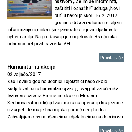
r
nazivom „ Želim se informirati,
n
zaštititi i osnažiti!“ udruga „Novi
a
put“ u našoj je školi 16. 2. 2017.
i
n
godine održala radionicu s ciljem
informiranja učenika i šire javnosti o trgovini ljudima te
i
č
cyber nasilju. Na predavanju je sudjelovalo 85 učenika,
c
odnosno pet prvih razreda. V.H.
k
e
Pročitaj više
a
Humanitarna akcija
02.veljače/2017
š
Kao i svake godine učenici i djelatnici naše škole
sudjelovali su u humanitarnoj akciji, ovaj put za učenika
k
Ivana Vrebaca iz Prometne škole u Mostaru.
Sedamnaestogodišnji Ivan mora na operaciju kralježnice
o
u Zagreb, te mu je financijska pomoć neophodna.
Zahvaljujemo svim učenicima i djelatnicima na doprinosu.
l
Pročitaj više