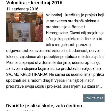
Volontiraj - kreditiraj 2016.
11.studenog/2016
Volontiraj - kreditiraj je projekt koji
je posvećen srednjoškolcima s
prostora cijele Bosne i
Hercegovine. Glavni cilj projekta je
jačanje kapaciteta mladih kako bi
bili u mogućnosti preuzeti
odgovornost za svoju profesionalnu budućnost, razvoj
lokalne zajednice ali i poboljšanja statusa mladih u cjelini.
Prema unaprijed utvrđenim kriterijima, učenici apliciraju
sa svojim idejama kojima su se predstavili i natjecali na
SAJMU KREDITIRANJA. Na sajmu su učenici imali priliku
upoznati se s radom drugih Vijeća i na najbolji način
predstave svoju školu i projekat. Glasanjem su izabrani...
Pročitaj više
Dvorište je slika škole, zato čistimo...