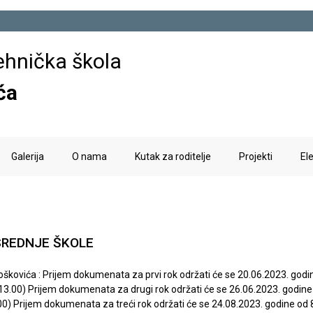
Skoči
na
ehnička škola
glavni
sadržaj
ća
Galerija
O nama
Kutak za roditelje
Projekti
El
SREDNJE ŠKOLE
Boškovića : Prijem dokumenata za prvi rok održati će se 20.06.2023. godi
 13.00) Prijem dokumenata za drugi rok održati će se 26.06.2023. godine
00) Prijem dokumenata za treći rok održati će se 24.08.2023. godine od 