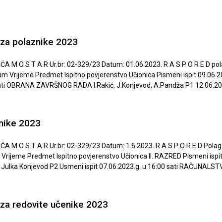
a za polaznike 2023
 T A R Ur.br: 02-329/23 Datum: 01.06.2023. R A S P O R E D polaganj
m Vrijeme Predmet Ispitno povjerenstvo Učionica Pismeni ispit 09.06.202
 sati OBRANA ZAVRŠNOG RADA I.Rakić, J.Konjevod, A.Pandža P1 12.06.2023
znike 2023
 T A R Ur.br: 02-329/23 Datum: 1.6.2023. R A S P O R E D Polaganja
 Vrijeme Predmet Ispitno povjerenstvo Učionica II. RAZRED Pismeni ispi
ulka Konjevod P2 Usmeni ispit 07.06.2023.g. u 16:00 sati RAČUNALSTV
a za redovite učenike 2023