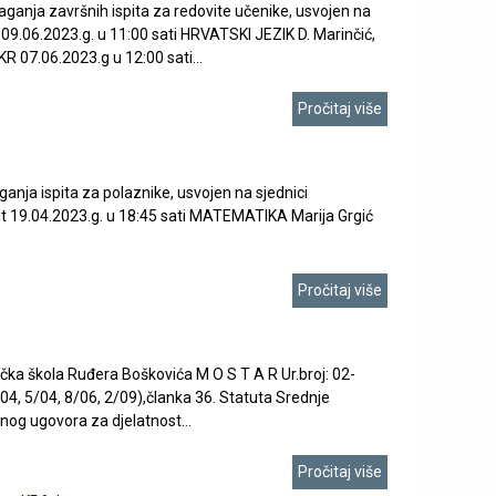
ja završnih ispita za redovite učenike, usvojen na
09.06.2023.g. u 11:00 sati HRVATSKI JEZIK D. Marinčić,
R 07.06.2023.g u 12:00 sati...
Pročitaj više
a ispita za polaznike, usvojen na sjednici
it 19.04.2023.g. u 18:45 sati MATEMATIKA Marija Grgić
Pročitaj više
škola Ruđera Boškovića M O S T A R Ur.broj: 02-
4, 5/04, 8/06, 2/09),članka 36. Statuta Srednje
nog ugovora za djelatnost...
Pročitaj više