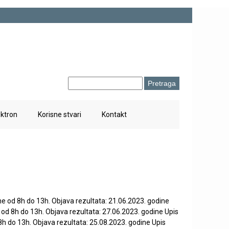
P
O
r
e
b
t
ektron
Korisne stvari
Kontakt
r
r
a
a
g
z
a
a
c
ne od 8h do 13h. Objava rezultata: 21.06.2023. godine
p
 od 8h do 13h. Objava rezultata: 27.06.2023. godine Upis
r
8h do 13h. Objava rezultata: 25.08.2023. godine Upis