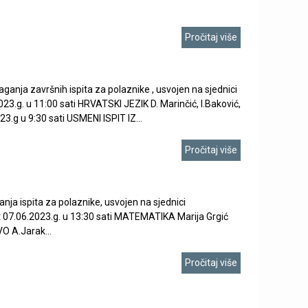
e
t
Pročitaj više
r
a
a završnih ispita za polaznike , usvojen na sjednici
g
3.g. u 11:00 sati HRVATSKI JEZIK D. Marinčić, I.Baković,
e
.g u 9:30 sati USMENI ISPIT IZ...
Pročitaj više
 ispita za polaznike, usvojen na sjednici
t 07.06.2023.g. u 13:30 sati MATEMATIKA Marija Grgić
O A.Jarak...
Pročitaj više