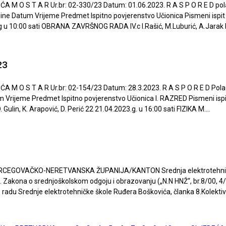
 T A R Ur.br: 02-330/23 Datum: 01.06.2023. R A S P O R E D polagan
dine Datum Vrijeme Predmet Ispitno povjerenstvo Učionica Pismeni ispit 
3.g u 10:00 sati OBRANA ZAVRŠNOG RADA IV.c I.Rašić, M.Luburić, A.Jarak K
23
 T A R Ur.br: 02-154/23 Datum: 28.3.2023. R A S P O R E D Polaganj
m Vrijeme Predmet Ispitno povjerenstvo Učionica I. RAZRED Pismeni isp
lin, K. Arapović, D. Perić 22 21.04.2023.g. u 16:00 sati FIZIKA M....
HERCEGOVAČKO-NERETVANSKA ŽUPANIJA/KANTON Srednja elektrotehnička 
Zakona o srednjoškolskom odgoju i obrazovanju („N.N HNŽ“, br.8/00, 4/0
o radu Srednje elektrotehničke škole Ruđera Boškovića, članka 8.Kolektiv