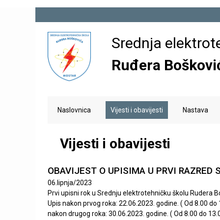
E
Srednja elektrot
l
Ruđera Boškovi
e
k
M
Naslovnica
Vijesti i obavijesti
Nastava
a
r
i
n
Vijesti i obavijesti
o
m
e
t
OBAVIJEST O UPISIMA U PRVI RAZRED 
n
S
e
u
06.lipnja/2023
Prvi upisni rok u Srednju elektrotehničku školu Rudera 
t
h
Upis nakon prvog roka: 22.06.2023. godine. ( Od 8.00 do
r
nakon drugog roka: 30.06.2023. godine. ( Od 8.00 do 13.