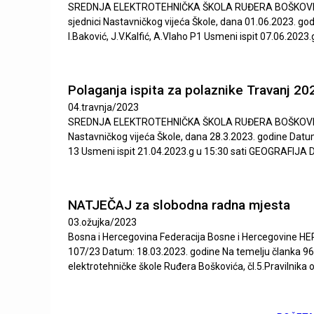
SREDNJA ELEKTROTEHNIČKA ŠKOLA RUĐERA BOŠKOVIĆA M O S
u
sjednici Nastavničkog vijeća Škole, dana 01.06.2023. go
I.Baković, J.V.Kalfić, A.Vlaho P1 Usmeni ispit 07.06.202
đ
e
Polaganja ispita za polaznike Travanj 20
r
04.travnja/2023
SREDNJA ELEKTROTEHNIČKA ŠKOLA RUĐERA BOŠKOVIĆA M O S
a
Nastavničkog vijeća Škole, dana 28.3.2023. godine Datu
13 Usmeni ispit 21.04.2023.g u 15:30 sati GEOGRAFIJA D. Gu
B
o
NATJEČAJ za slobodna radna mjesta
š
03.ožujka/2023
Bosna i Hercegovina Federacija Bosne i Hercegovine 
k
107/23 Datum: 18.03.2023. godine Na temelju članka 96. 
elektrotehničke škole Ruđera Boškovića, čl.5.Pravilnika 
o