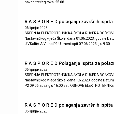
n
a
nakon trećeg roka: 25.08....
n
i
i
R A S P O R E D polaganja završnih ispit
č
c
06.lipnja/2023
SREDNJA ELEKTROTEHNIČKA ŠKOLA RUĐERA BOŠKOVIĆA M O S
e
k
Nastavničkog vijeća Škole, dana 01.06.2023. godine Datu
J.V.Kalfić, A.Vlaho P1 Usmeni ispit 07.06.2023.g u 9:30
a
š
R A S P O R E D Polaganja ispita za pola
k
06.lipnja/2023
SREDNJA ELEKTROTEHNIČKA ŠKOLA RUĐERA BOŠKOVIĆA M O S
o
Nastavničkog vijeća Škole, dana 1.6.2023. godine Datum
P2 09.06.2023.g u 16:00 sati OSNOVE ELEKTROTEHNIKE J
l
a
R A S P O R E D polaganja završnih ispit
R
06.lipnja/2023